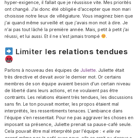
hyper-exigence, il fallait que je réussisse vite. Mes priorités
ont changé. J’ai donc été obligée d’accepter que mon mari
choisisse notre lieux de villégiature. Vous imaginez bien que
j’ai quand même surveillé et que j’avais mon mot à dire. Je
n’ai pas tout lâché la première année. Mais, petit à petit j’ai
réussi, et lui aussi. Et il ne s’est jamais trompé
.
Limiter l
es relations tendues
Parlons à nouveau des équipes de
Juliette
. Juliette était
très directive et devait avoir le dernier mot. Or certains
membres de son équipe avaient besoin d’un certain niveau
de liberté dans leurs actions, et ne voulaient pas être
contraints. Les relations étaient très tendues, les discussions
sans fin. Le ton pouvait monter, les propos étaient mal
interprétés, les ressentiments tenaces. L’ambiance dans
l’équipe s’en ressentait. Pour ne pas aggraver les choses en
imposant sa présence, Juliette prenait sa pause-café seule.
Cela pouvait être mal interprété par l’équipe :
« elle ne
prend même pas le café avec nous, elle se croit au-dessus »
.